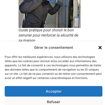
Guide pratique pour choisir le bon
serrurier pour renforcer la sécurité de
sa maison
Gérer le consentement
C’est pourquoi avoir une serrure et une porte
qui fonctionnent correctement est essentiel
Pour offrir les meilleures expériences, nous utilisons des technologies
pour assurer la sécurité de votre maison.
telles que les cookies pour stocker et/ou accéder aux informations des
appareils. Le fait de consentir à ces technologies nous permettra de traiter
Cependant, il peut arriver que vous
des données telles que le comportement de navigation ou les ID uniques
rencontriez des problèmes de serrurerie,
sur ce site. Le fait de ne pas consentir ou de retirer son consentement peut
comme une clé cassée dans la serrure, une
avoir un effet négatif sur certaines caractéristiques et fonctions.
serrure bloquée, ou encore une porte claquée
accidentellement. Dans de tels cas, il est
Accepter
important de joindre rapidement un artisan
qualifié pour résoudre le problème. Mais
Refuser