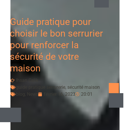
Guide pratique pour
choisir le bon serrurier
pour renforcer la
sécurité de votre
maison
Ihsan Celik
guide pratique serrurerie
,
sécurité maison
blog
,
News
février 16, 2023
20:01