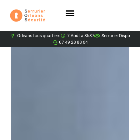
Orléans tous quartiers
7 Août à 8h37
Serrurier Dispo
07 49 28 88 64