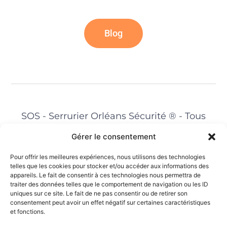
Blog
SOS - Serrurier Orléans Sécurité ® - Tous
droits réservés - 2026
Gérer le consentement
Email :
sos.serrurier.orleans.securite@gmail.com
Pour offrir les meilleures expériences, nous utilisons des technologies
telles que les cookies pour stocker et/ou accéder aux informations des
appareils. Le fait de consentir à ces technologies nous permettra de
traiter des données telles que le comportement de navigation ou les ID
Mentions Légales
uniques sur ce site. Le fait de ne pas consentir ou de retirer son
consentement peut avoir un effet négatif sur certaines caractéristiques
CGV
et fonctions.
Crédit Images