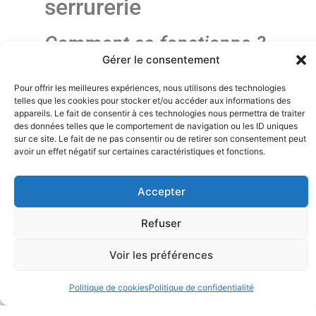
serrurerie
Comment ça fonctionne ?
Gérer le consentement
Pour offrir les meilleures expériences, nous utilisons des technologies
telles que les cookies pour stocker et/ou accéder aux informations des
appareils. Le fait de consentir à ces technologies nous permettra de traiter
des données telles que le comportement de navigation ou les ID uniques
sur ce site. Le fait de ne pas consentir ou de retirer son consentement peut
avoir un effet négatif sur certaines caractéristiques et fonctions.
Accepter
Escroquerie au bon plan et à l’argent
Refuser
facile
Voir les préférences
L’escroquerie commence par la recherche de
complices sur les réseaux sociaux, attirant
Politique de cookies
Politique de confidentialité
des personnes en quête d’un «
bon plan euro
facile
» ou d’un moyen de
« gagner de